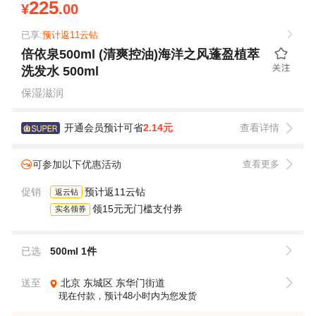
225
¥
.00
已享:
预计返11云钻
倍依泉500ml (清爽控油)海洋之风蓬盈植萃
洗发水 500ml
保湿滋润
开通会员预计可省
2.14元
查看详情
可参加以下优惠活动
查看更多
促销
预计返11云钻
返云钻
领15元无门槛支付券
实名领券
已选
500ml 1件
送至
北京
东城区
东华门街道
现在付款，预计48小时内为您发货