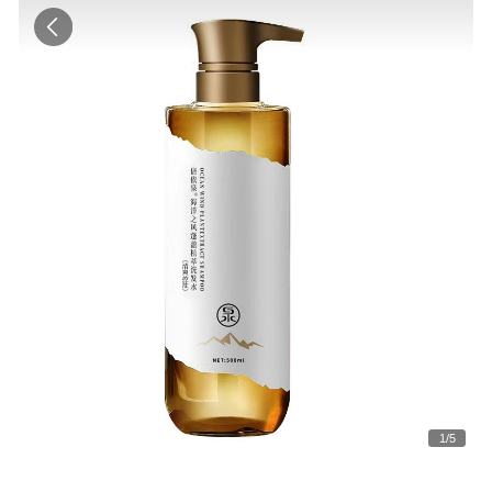
1
/
5