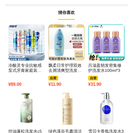
猜你喜欢
冷酸灵专业抗敏感
飘柔日常护理双效
吕滋盈韧发密集修
O
泵式牙膏家庭装组
去屑清爽型洗发露1
护洗发水100ml*3
洗
合6瓶装 共755g
70g
自营
自营
(新老包装随机发)
¥
89.00
¥
11.90
¥
31.90
¥
6
控油蓬松洗发水c5
绿色溪谷毛囊清洁
雪贝卡香氛洗发水3
施