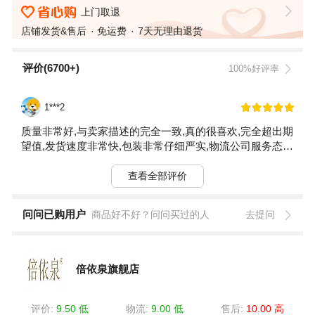
上门取退
店铺发货&售后
免运费
7天无理由退货
评价(6700+)
100%好评率
1***2
质量非常好,与卖家描述的完全一致,真的很喜欢,完全超出期
望值,发货速度非常快,包装非常仔细严实,物流公司服务态度
很好,运送速度很快,很满意的一次购物质量很好，打开后让
我惊喜的是，宝贝比我想象中的还要好!
查看全部评价
问问已购用户
商品好不好？问问买过的人
去提问
倍依泉旗舰店
评价:
9.50 低
物流:
9.00 低
售后:
10.00 高