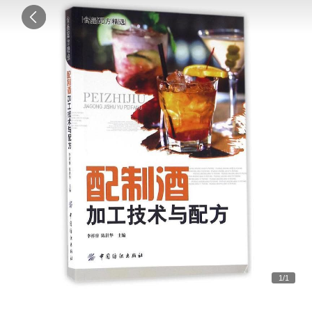
1
/
1