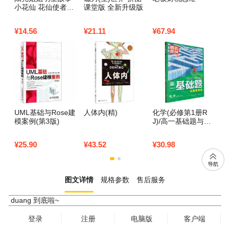
小花仙 花仙使者的
课堂版 全新升级版
电
守护
双
材
¥
14.56
¥
21.11
¥
67.94
¥
3
UML基础与Rose建
人体内(精)
化学(必修第1册R
模案例(第3版)
J)/高一基础题与高
考考法
¥
25.90
¥
43.52
¥
30.98
图文详情
规格参数
售后服务
duang 到底啦~
登录
注册
电脑版
客户端