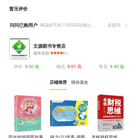
暂无评价
问问已购用户
商品好不好？问问买过的人
去提问
文源图书专营店
服务体验
评价:
9.50 低
物流:
8.87 高
售后:
8.40 低
店铺推荐
猜你喜欢
阳光姐姐明星故事
磁力(立)世界·拼图
老板财税思维
数