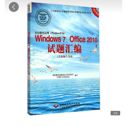
1
/
1