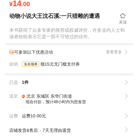
14
¥
.00
动物小说大王沈石溪:一只猎雕的遭遇
本书获得了众多专家的推荐或权威评价，许多业内人士和
读者纷纷表示它是一部不可错过的佳作。
可参加以下优惠活动
查看更多
促销
领15元无门槛支付券
实名领券
已选
1件
送至
北京
东城区
东华门街道
现在付款，预计48小时内为您发货
运费
运费10.00元
店铺发货&售后
7天无理由退货