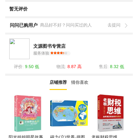
暂无评价
问问已购用户
商品好不好？问问买过的人
去提问
文源图书专营店
服务体验
评价:
9.50 低
物流:
8.87 高
售后:
8.32 低
店铺推荐
猜你喜欢
阳光姐姐明星故事
磁力(立)世界·拼图
老板财税思维
高