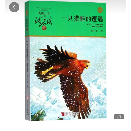
1
/
1