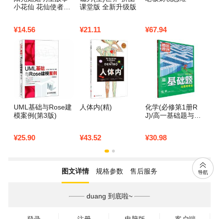
小花仙 花仙使者的
课堂版 全新升级版
型
守护
¥
14.56
¥
21.11
¥
67.94
¥
2
UML基础与Rose建
人体内(精)
化学(必修第1册R
模案例(第3版)
J)/高一基础题与高
考考法
¥
25.90
¥
43.52
¥
30.98
图文详情
规格参数
售后服务
duang 到底啦~
登录
注册
电脑版
客户端