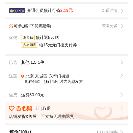
开通会员预计可省
2.19元
查看详情
可参加以下优惠活动
查看更多
促销
预计返5云钻
返云钻
领15元无门槛支付券
实名领券
已选
其他,1.5 1件
送至
北京
东城区
东华门街道
现在付款，预计48小时内为您发货
运费
运费30.00元
上门取退
店铺发货&售后
不支持无理由退货
评价(100+)
100%好评率