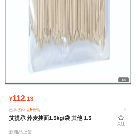
1
/
5
112
¥
.13
已享:
预计返5云钻
艾提尕 荞麦挂面1.5kg/袋 其他 1.5
新商品上架