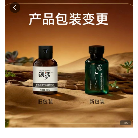
1
/
5