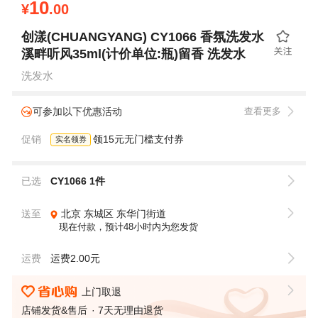
10
¥
.00
创漾(CHUANGYANG) CY1066 香氛洗发水
溪畔听风35ml(计价单位:瓶)留香 洗发水
洗发水
可参加以下优惠活动
查看更多
促销
领15元无门槛支付券
实名领券
已选
CY1066 1件
送至
北京
东城区
东华门街道
现在付款，预计48小时内为您发货
运费
运费2.00元
上门取退
店铺发货&售后
7天无理由退货