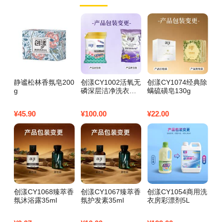
静谧松林香氛皂200
创漾CY1002活氧无
创漾CY1074经典除
创
g
磷深层洁净洗衣粉3
螨硫磺皂130g
衣
kg
¥
45.90
¥
100.00
¥
22.00
¥
1
创漾CY1068臻萃香
创漾CY1067臻萃香
创漾CY1054商用洗
创
氛沐浴露35ml
氛护发素35ml
衣房彩漂剂5L
菌
00