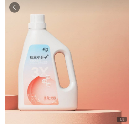
1
/
5