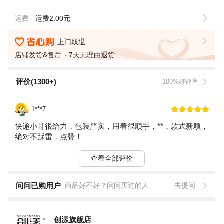
运费
运费2.00元
上门取退
店铺发货&售后
7天无理由退货
评价(1300+)
100%好评率
1***7
快递小哥很给力，包装严实，用着很顺手，**，款式新颖，
绝对不踩雷，点赞！
查看全部评价
问问已购用户
商品好不好？问问买过的人
去提问
创漾旗舰店