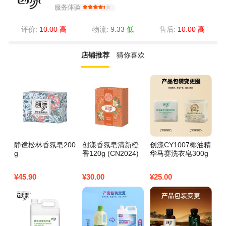
服务体验
评价:
10.00 高
物流:
9.33 低
售后:
10.00 高
店铺推荐
猜你喜欢
静谧松林香氛皂200
创漾香氛皂清新橙
创漾CY1007椰油精
创
g
香120g (CN2024)
华马赛洗衣皂300g
氛
¥
45.90
¥
30.00
¥
25.00
¥
1