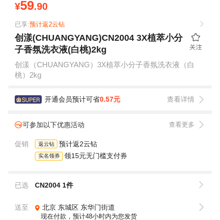
59
¥
.90
已享:
预计返2云钻
创漾(CHUANGYANG)CN2004 3X植萃小分
子香氛洗衣液(白桃)2kg
创漾（CHUANGYANG）3X植萃小分子香氛洗衣液（白
桃）2kg
开通会员预计可省
0.57元
查看详情
可参加以下优惠活动
查看更多
促销
预计返2云钻
返云钻
领15元无门槛支付券
实名领券
已选
CN2004 1件
送至
北京
东城区
东华门街道
现在付款，预计48小时内为您发货