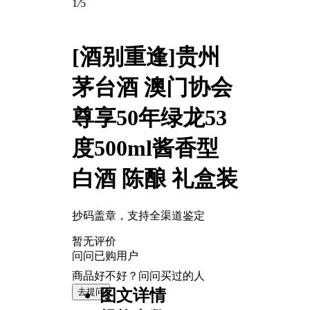
1
/
5
[酒别重逢]贵州
茅台酒 澳门协会
尊享50年绿龙53
度500ml酱香型
白酒 陈酿 礼盒装
抄码盖章，支持全渠道鉴定
暂无评价
问问已购用户
商品好不好？问问买过的人
去提问
图文详情