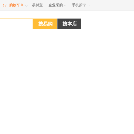

购物车
0
易付宝
企业采购
手机苏宁


