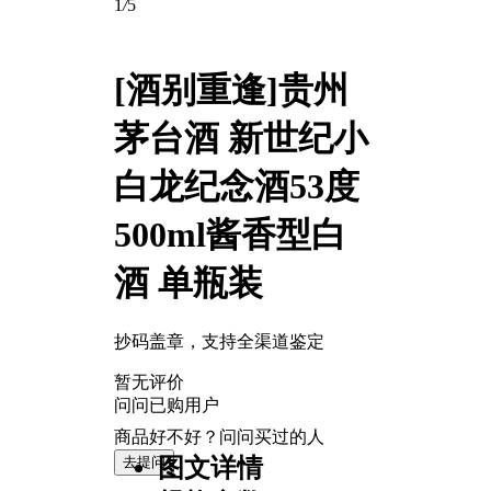
1
/
5
[酒别重逢]贵州
茅台酒 新世纪小
白龙纪念酒53度
500ml酱香型白
酒 单瓶装
抄码盖章，支持全渠道鉴定
暂无评价
问问已购用户
商品好不好？问问买过的人
去提问
图文详情