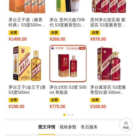
茅台王子酒（酱香
茅台 贵州大曲70年
贵州茅台迎宾酒 紫
茅
经典）53度500mL*
代 53度酱香型白酒
迎宾 53度酱香型白
代
6 整箱装 酱香型白
500ml单瓶
酒 500ml*6瓶 整箱
5
自营
自营
自营
酒
¥
1408.00
¥
268.00
¥
978.00
¥
1
茅台王子(金王子)酒
茅台1935 53度 500
茅台紫迎宾 53度酱
茅
53度500ml
ml 单瓶装
香型白酒 500ml单
流
瓶装
度
自营
自营
自营
¥
198.00
¥
775.00
¥
168.00
¥
5
图文详情
规格参数
售后服务