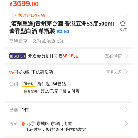
3699
¥
.00
已享:
预计返184云钻
[酒别重逢]贵州茅台酒 香溢五洲53度500ml
酱香型白酒 单瓶装
运费险
抄码盖章，支持全渠道鉴定
开通会员预计可省
35.15元
查看详情
可参加以下优惠活动
查看更多
促销
预计返184云钻
返云钻
领15元无门槛支付券
实名领券
已选
1件
送至
北京
东城区
东华门街道
现在付款，预计48小时内为您发货