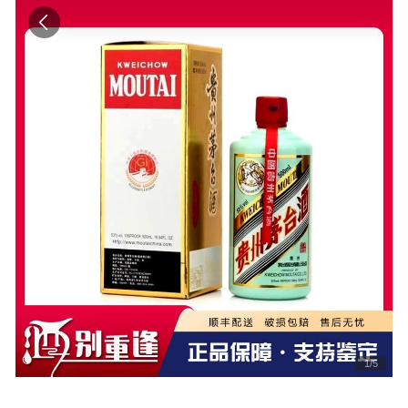
1
/
5