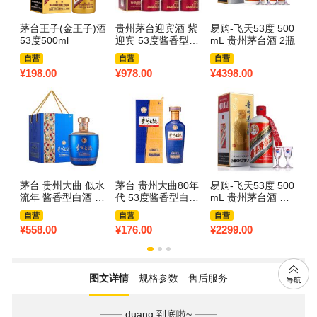
茅台王子(金王子)酒
贵州茅台迎宾酒 紫
易购-飞天53度 500
茅
53度500ml
迎宾 53度酱香型白
mL 贵州茅台酒 2瓶
m
酒 500ml*6瓶 整箱
自营
自营
自营
¥
198.00
¥
978.00
¥
4398.00
¥
7
茅台 贵州大曲 似水
茅台 贵州大曲80年
易购-飞天53度 500
茅
流年 酱香型白酒 53
代 53度酱香型白酒
mL 贵州茅台酒 单
代
度 1.5L 单坛装
500ml单瓶
瓶
5
自营
自营
自营
¥
558.00
¥
176.00
¥
2299.00
¥
2
图文详情
规格参数
售后服务
duang 到底啦~