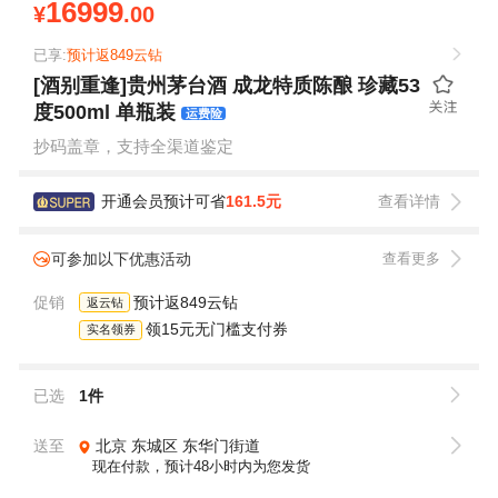
16999
¥
.00
已享:
预计返849云钻
[酒别重逢]贵州茅台酒 成龙特质陈酿 珍藏53
度500ml 单瓶装
运费险
抄码盖章，支持全渠道鉴定
开通会员预计可省
161.5元
查看详情
可参加以下优惠活动
查看更多
促销
预计返849云钻
返云钻
领15元无门槛支付券
实名领券
已选
1件
送至
北京
东城区
东华门街道
现在付款，预计48小时内为您发货