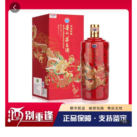
1
/
5