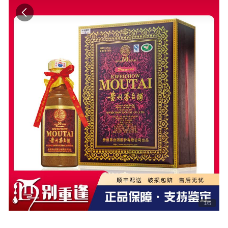
1
/
5