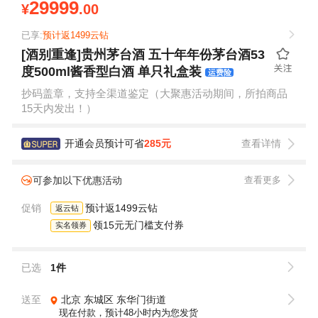
29999
¥
.00
已享:
预计返1499云钻
[酒别重逢]贵州茅台酒 五十年年份茅台酒53
度500ml酱香型白酒 单只礼盒装
运费险
抄码盖章，支持全渠道鉴定（大聚惠活动期间，所拍商品
15天内发出！）
开通会员预计可省
285元
查看详情
可参加以下优惠活动
查看更多
促销
预计返1499云钻
返云钻
领15元无门槛支付券
实名领券
已选
1件
送至
北京
东城区
东华门街道
现在付款，预计48小时内为您发货