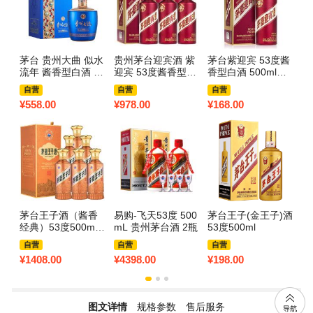
茅台 贵州大曲 似水
贵州茅台迎宾酒 紫
茅台紫迎宾 53度酱
茅
流年 酱香型白酒 53
迎宾 53度酱香型白
香型白酒 500ml单
m
度 1.5L 单坛装
酒 500ml*6瓶 整箱
瓶装
自营
自营
自营
¥
558.00
¥
978.00
¥
168.00
¥
7
茅台王子酒（酱香
易购-飞天53度 500
茅台王子(金王子)酒
贵
经典）53度500mL*
mL 贵州茅台酒 2瓶
53度500ml
5
6 整箱装 酱香型白
型
自营
自营
自营
酒
¥
1408.00
¥
4398.00
¥
198.00
¥
3
图文详情
规格参数
售后服务