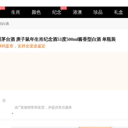
生肖
颜色
纪念
港澳
珍品
礼盒
I)白酒
茅台酒 庚子鼠年生肖纪念酒53度500ml酱香型白酒 单瓶装
抄码盖章，支持全渠道鉴定
送至
由""直接销售和发货，并提供售后服务