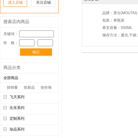
进入店铺
关注店铺
品牌：
茅台(MOUTAI)
包装：单瓶装
搜索店内商品
单支容量：500ML
关键词：
储存方法：避光,干燥
价 格：
-
确定
商品分类
全部商品
按销量
按新品
按价格
飞天系列
生肖系列
定制系列
珍品系列