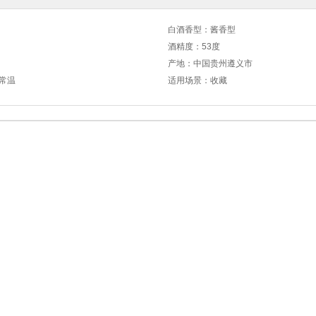
白酒香型：酱香型
酒精度：53度
产地：中国贵州遵义市
,常温
适用场景：收藏