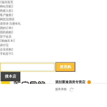

返回首页
网站导航

商家入驻

客户服务

网页无障碍
请登录
注册有礼
我的订单

我的易购

苏宁会员

购物车
0

易付宝
企业采购

手机苏宁

酒别重逢酒类专营店
服务体验