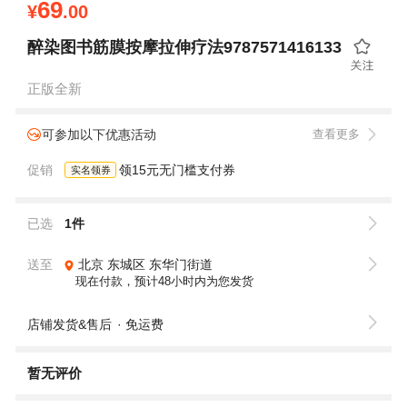
69
¥
.00
醉染图书筋膜按摩拉伸疗法9787571416133
正版全新
可参加以下优惠活动
查看更多
促销
领15元无门槛支付券
实名领券
已选
1件
送至
北京
东城区
东华门街道
现在付款，预计48小时内为您发货
店铺发货&售后
免运费
暂无评价