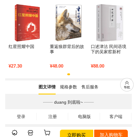
科全书养生书籍中
广斌杨益言原著红
与人类文明的进程
医正版中草药大全
颜在烈火中红小著
植文正草
册
红星照耀中国
重返狼群背后的故
口述津沽 民间语境
事
下的吴家窑新村
¥
27.30
¥
48.00
¥
88.00
图文详情
规格参数
售后服务
duang 到底啦~
登录
注册
电脑版
客户端
立即购买
加入购物车