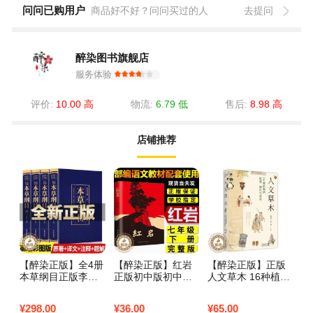
问问已购用户
商品好不好？问问买过的人
去提问
醉染图书旗舰店
服务体验
评价:
10.00 高
物流:
6.79 低
售后:
8.98 高
店铺推荐
【醉染正版】全4册
【醉染正版】红岩
【醉染正版】正版
本草纲目正版李时
正版初中版初中生
人文草木 16种植物
珍原著原版全套4册
版青少年中学生课
的起源 驯化与崇拜
彩图版彩色详解中
外书籍文学小说书
看一颗小小的植物
¥
298.00
¥
36.00
¥
65.00
国药学巨著古典百
红岩书正版原版罗
如何改变世界格局