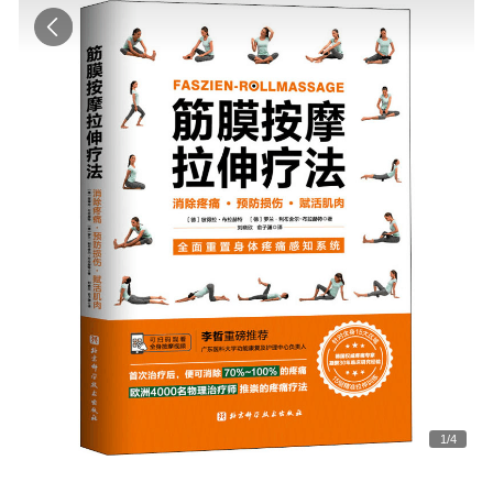
1
/
4