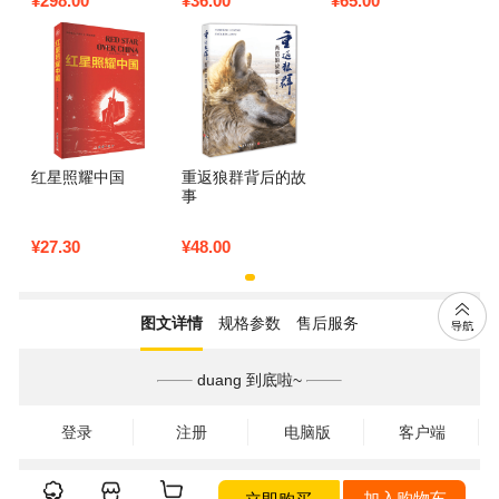
¥
298.00
¥
36.00
¥
65.00
国药学巨著古典百
红岩书正版原版罗
如何改变世界格局
科全书养生书籍中
广斌杨益言原著红
与人类文明的进程
医正版中草药大全
颜在烈火中红小著
植文正草
册
红星照耀中国
重返狼群背后的故
事
¥
27.30
¥
48.00
图文详情
规格参数
售后服务
duang 到底啦~
登录
注册
电脑版
客户端
立即购买
加入购物车