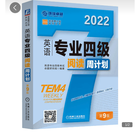
1
/
2