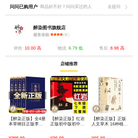
问问已购用户
商品好不好？问问买过的人
去提问
醉染图书旗舰店
服务体验
评价:
10.00 高
物流:
6.79 低
售后:
8.98 高
店铺推荐
【醉染正版】全4册
【醉染正版】红岩
【醉染正版】正版
本草纲目正版李时
正版初中版初中生
人文草木 16种植物
珍原著原版全套4册
版青少年中学生课
的起源 驯化与崇拜
彩图版彩色详解中
外书籍文学小说书
看一颗小小的植物