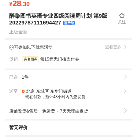
28
¥
.30
醉染图书英语专业四级阅读周计划 第9版
20229787111694427
运费险
正版全新
可参加以下优惠活动
查看更多
促销
领15元无门槛支付券
实名领券
已选
1件
送至
北京
东城区
东华门街道
现在付款，预计48小时内为您发货
店铺发货&售后
免运费
7天无理由退货
暂无评价