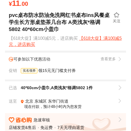
11
¥
.00
pvc桌布防水防油免洗网红书桌布ins风餐桌
学生长方形桌垫茶几台布 A类浅灰*格调
5802 40*60cm小盖巾
【618大促】满100减5元，进店购买
【618大促】满100减5
元，进店购买
可参加以下优惠活动
查看更多
促销
领15元无门槛支付券
实名领券
已选
40*60cm小盖巾,A类浅灰*格调5802 1件
送至
北京
东城区
东华门街道
现在付款，预计48小时内为您发货
急速审核
店铺发货&售后
免运费
7天无理由退货