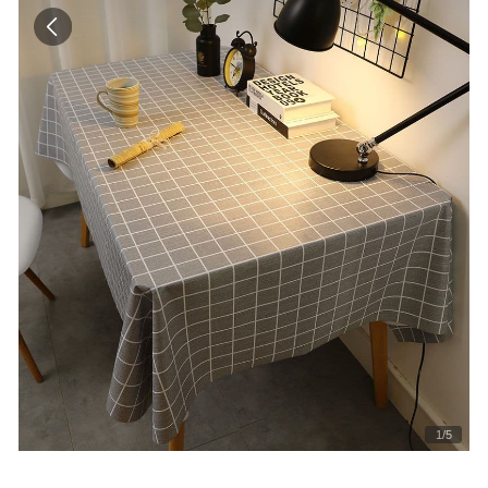
1
/
5