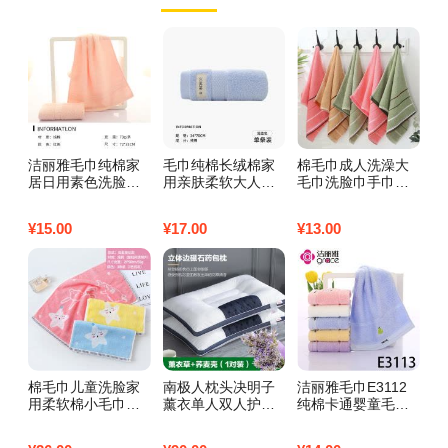
洁丽雅毛巾纯棉家
毛巾纯棉长绒棉家
棉毛巾成人洗澡大
大
居日用素色洗脸巾
用亲肤柔软大人洗
毛巾洗脸巾手巾吸
柔
吸水柔软 粉红色1
脸毛巾家庭装高档
水不毛批发福利家
男
条72*33cm
长绒棉单条装浅蓝
用加厚 （1条装）
回
¥
15.00
¥
17.00
¥
13.00
¥
2
素雅三段【颜色随
2
机】
棉毛巾儿童洗脸家
南极人枕头决明子
洁丽雅毛巾E3112
南
用柔软棉小毛巾吸
薰衣单人双人护颈
纯棉卡通婴童毛巾
空
水不毛婴儿面巾批
椎枕芯荞麦睡眠枕
柔软舒适吸水_1 E3
凉
发 3条童巾海星
家用一对装 默认尺
113蓝色1条50*25c
爽