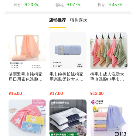
评价:
9.23 低
物流:
9.07 低
售后:
9.45 低
店铺推荐
猜你喜欢
洁丽雅毛巾纯棉家
毛巾纯棉长绒棉家
棉毛巾成人洗澡大
1
居日用素色洗脸巾
用亲肤柔软大人洗
毛巾洗脸巾手巾吸
柔
吸水柔软 粉红色1
脸毛巾家庭装高档
水不毛批发福利家
成
条72*33cm
长绒棉单条装浅蓝
用加厚 （1条装）
方
¥
15.00
¥
17.00
¥
13.00
¥
6
素雅三段【颜色随
1
机】
推