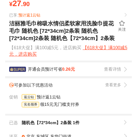
27
¥
.90
已享:
预计返1云钻
洁丽雅毛巾棉吸水情侣柔软家用洗脸巾提花
毛巾 随机色 [72*34cm]2条装 随机色
[72*34cm]2条装 随机色【72*34cm】2条装
【618大促】满100减5元，进店购买
【618大促】满100减5
元，进店购买
开通会员预计可省
0.26元
查看详情
可参加以下优惠活动
查看更多
促销
预计返1云钻
返云钻
领15元无门槛支付券
实名领券
已选
随机色【72*34cm】2条装 1件
送至
北京
东城区
东华门街道