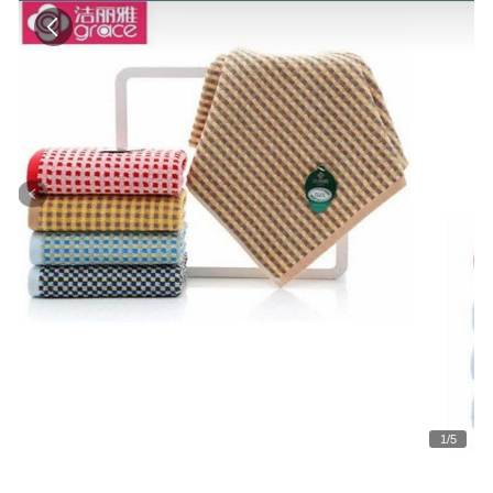
1
/
5