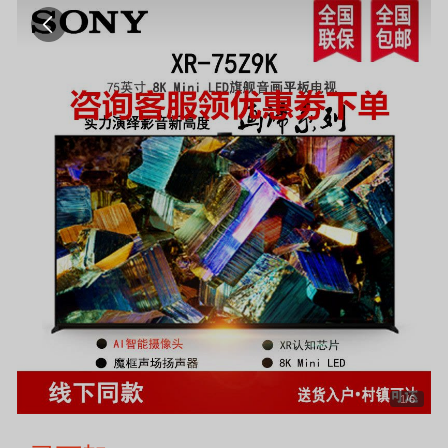
1
/
6