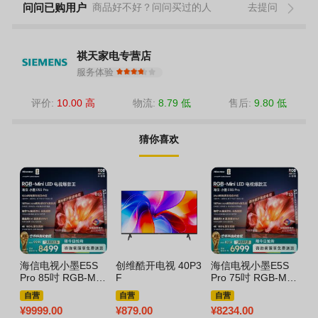
问问已购用户
商品好不好？问问买过的人
去提问
祺天家电专营店
服务体验
评价:
10.00 高
物流:
8.79 低
售后:
9.80 低
猜你喜欢
海信电视小墨E5S
创维酷开电视 40P3
海信电视小墨E5S
海
Pro 85吋 RGB-Mini
F
Pro 75吋 RGB-Mini
U
LED玲珑真彩背光
LED玲珑真彩背光
片
自营
自营
自营
墨晶屏超薄
墨晶屏超薄
高
¥
9999.00
¥
879.00
¥
8234.00
¥
7