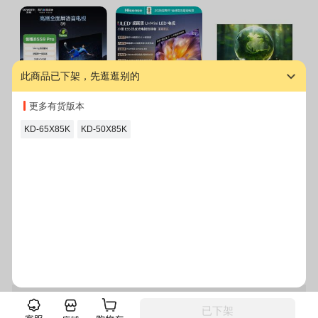
此商品已下架，先逛逛别的
创维电视85S9 Pro
海信小墨E5S 85吋
创维电视32S9 一级
创
更多有货版本
一级能效
U+MiniLED信芯芯
能效
U
片墨晶屏4200nits
KD-65X85K
KD-50X85K
自营
自营
自营
高亮高刷电视
¥
6699.00
¥
8705.00
¥
999.00
¥
3
图文详情
规格参数
售后服务
duang 到底啦~
登录
注册
电脑版
客户端
已下架