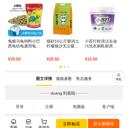
龟粮乌龟饲料小巴
猫砂10公斤膨润土
小苏打粉清洁去油
小
西龟幼龟通用龟龟
柠檬猫沙无尘吸水
污洗衣刷鞋厨房除
粮
粮水龟食物草龟专
结团10kg20斤猫咪
垢去黄渍白齿多用
小
用粮虾干 默认尺寸
用品_299 原味20斤
途万能清洁白
粒
¥
29.50
¥
28.50
¥
15.50
¥
1
500g大颗粒*1包
三
0
图文详情
规格参数
售后服务
duang 到底啦~
登录
注册
电脑版
客户端
立即购买
加入购物车