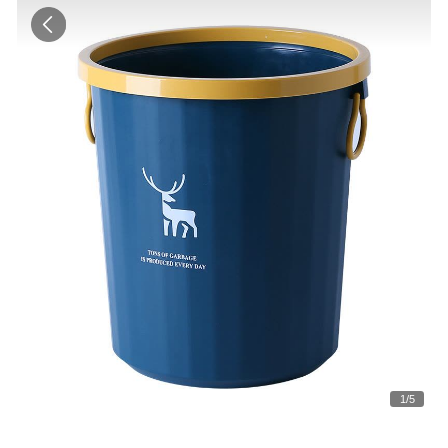
1
/
5