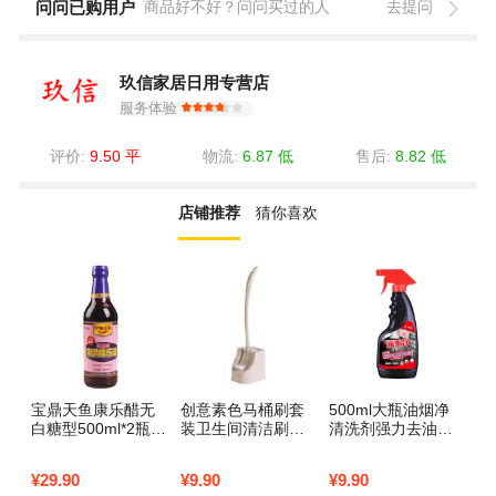
问问已购用户
商品好不好？问问买过的人
去提问
玖信家居日用专营店
服务体验
评价:
9.50 平
物流:
6.87 低
售后:
8.82 低
店铺推荐
猜你喜欢
宝鼎天鱼康乐醋无
创意素色马桶刷套
500ml大瓶油烟净
可
白糖型500ml*2瓶凉
装卫生间清洁刷厕
清洗剂强力去油污
家
拌炒菜佐餐食醋虾
所无死角刷子长柄
净厨房重油渍灶台
玩
蟹饺子蘸料_3_544
软毛洁厕刷子_743
除重油清5
脏
¥
29.90
¥
9.90
¥
9.90
¥
2