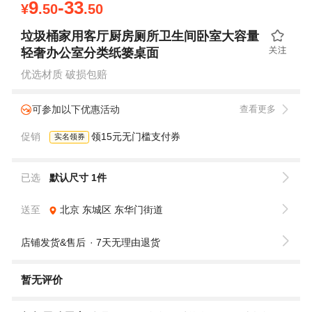
9
-33
¥
.50
.50
垃圾桶家用客厅厨房厕所卫生间卧室大容量
轻奢办公室分类纸篓桌面
优选材质 破损包赔
可参加以下优惠活动
查看更多
促销
领15元无门槛支付券
实名领券
已选
默认尺寸 1件
送至
北京
东城区
东华门街道
店铺发货&售后
7天无理由退货
暂无评价