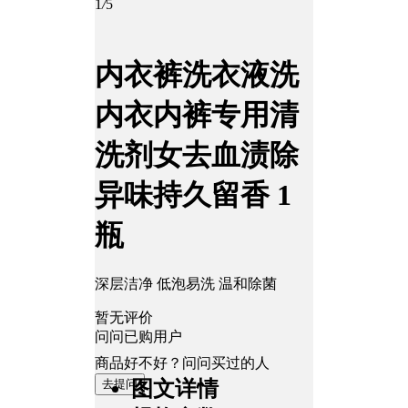
1
/
5
内衣裤洗衣液洗
内衣内裤专用清
洗剂女去血渍除
异味持久留香 1
瓶
深层洁净 低泡易洗 温和除菌
暂无评价
问问已购用户
商品好不好？问问买过的人
去提问
图文详情