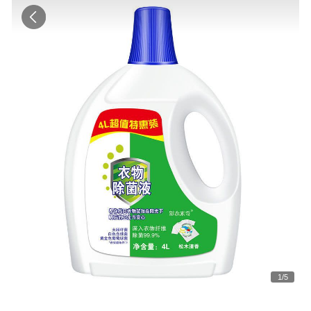
1
/
5