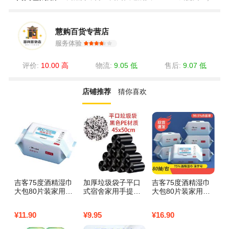
慧购百货专营店
服务体验
评价:
10.00 高
物流:
9.05 低
售后:
9.07 低
店铺推荐
猜你喜欢
吉客75度酒精湿巾
加厚垃圾袋子平口
吉客75度酒精湿巾
雅
大包80片装家用一
式宿舍家用手提袋
大包80片装家用一
性
次性卫生消毒杀菌
厕所彩色一次性黑
次性卫生消毒杀菌
纸
湿纸巾3包
色塑料袋批发 黑色
湿纸巾5包
女
¥
11.90
¥
9.95
¥
16.90
¥
1
【100只】