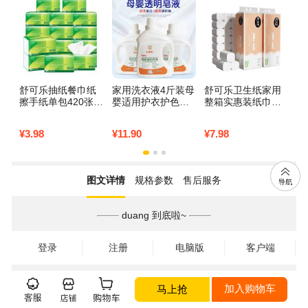
舒可乐抽纸餐巾纸
家用洗衣液4斤装母
舒可乐卫生纸家用
家
擦手纸单包420张大
婴适用护衣护色留
整箱实惠装纸巾原
型
包家庭实惠装卫生
香深层洁净洗衣皂
生木浆卷纸无芯厕
儿
纸巾1包
液1瓶 1瓶
所纸手纸12卷
香
¥
3.98
¥
11.90
¥
7.98
¥
4
斤
桃
图文详情
规格参数
售后服务
duang 到底啦~
登录
注册
电脑版
客户端
马上抢
加入购物车