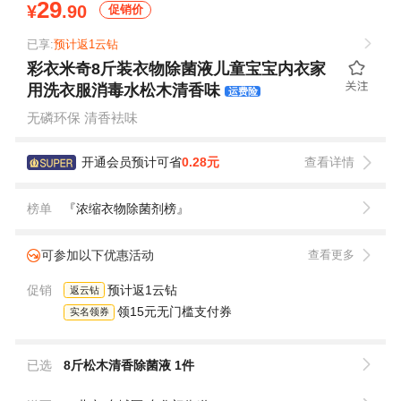
29
¥
.90
促销价
已享:
预计返1云钻
彩衣米奇8斤装衣物除菌液儿童宝宝内衣家
用洗衣服消毒水松木清香味
运费险
无磷环保 清香袪味
开通会员预计可省
0.28元
查看详情
榜单
『浓缩衣物除菌剂榜』
可参加以下优惠活动
查看更多
促销
预计返1云钻
返云钻
领15元无门槛支付券
实名领券
已选
8斤松木清香除菌液 1件