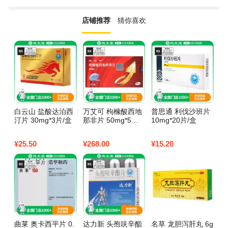
店铺推荐
猜你喜欢
白云山 盐酸达泊西
万艾可 枸橼酸西地
普思通 利伐沙班片
京
汀片 30mg*3片/盒
那非片 50mg*5片/
10mg*20片/盒
平
盒
¥
25.50
¥
268.00
¥
15.20
¥
5
曲莱 奥卡西平片 0.
达力新 头孢呋辛酯
名草 龙胆泻肝丸 6g
孚