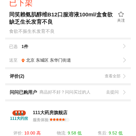
已下架
同笑赖氨肌醇维B12口服溶液100ml/盒食欲
缺乏生长发育不良
食欲不振生长发育不良
已选
1件
送至
北京
东城区
东华门街道
评价(2)
查看全部
问问已购用户
商品好不好？问问买过的人
去提问
111大药房旗舰店
服务体验
评价:
10.00 高
物流:
9.58 低
售后:
9.52 低