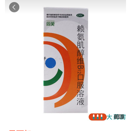
1
/
5