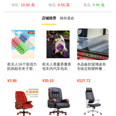
评价:
10.00 高
物流:
9.55 高
售后:
9.95 低
店铺推荐
猜你喜欢
权夫人16个装强力
权夫人香薰香囊香
水晶板软玻璃桌布
乳
防风晾衣夹子塑料
包车内汽车包衣柜
无味定制塑料餐桌
套
晒衣服夹子内衣裤
除味香袋车用车载
垫桌垫防水防烫厚
人
袜子晾晒夹晒衣夹_
香料包
圆形pvc家用_226 8
对
¥
3.98
¥
30.15
¥
127.72
¥
2
2
0*150 磨边磨砂2.0
0