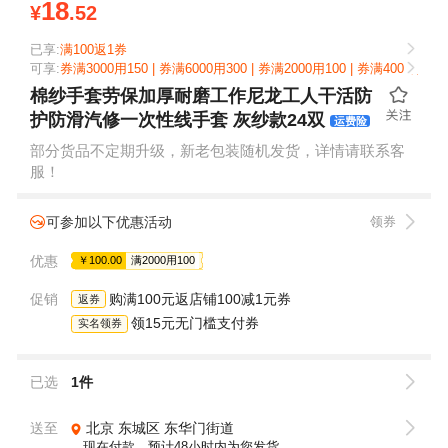
18
¥
.52
已享:
满100返1券
可享:
券满3000用150 | 券满6000用300 | 券满2000用100 | 券满4000用200 
棉纱手套劳保加厚耐磨工作尼龙工人干活防
护防滑汽修一次性线手套 灰纱款24双
运费险
部分货品不定期升级，新老包装随机发货，详情请联系客
服！
可参加以下优惠活动
领券
优惠
￥100.00
满2000用100
促销
购满100元返店铺100减1元券
返券
领15元无门槛支付券
实名领券
已选
1件
送至
北京
东城区
东华门街道
现在付款，预计48小时内为您发货