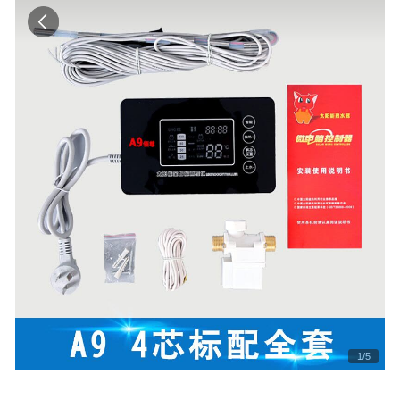
1
/
5