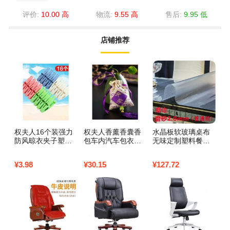
评价:
10.00 高
物流:
9.55 高
售后:
9.95 低
店铺推荐
权夫人16个装强力
权夫人香薰香囊香
水晶板软玻璃桌布
全
防风晾衣夹子塑料
包车内汽车包衣柜
无味定制塑料餐桌
缸
晒衣服夹子内衣裤
除味香袋车用车载
垫桌垫防水防烫厚
饰
袜子晾晒夹晒衣夹_
香料包
圆形pvc家用_226 8
¥
3.98
¥
30.15
¥
127.72
¥
1
2
0*150 磨边磨砂2.0