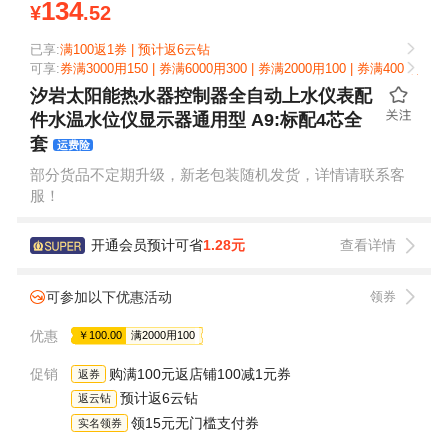
134
¥
.52
已享:
满100返1券 | 预计返6云钻
可享:
券满3000用150 | 券满6000用300 | 券满2000用100 | 券满4000用200 
汐岩太阳能热水器控制器全自动上水仪表配
件水温水位仪显示器通用型 A9:标配4芯全
套
运费险
部分货品不定期升级，新老包装随机发货，详情请联系客
服！
开通会员预计可省
1.28元
查看详情
可参加以下优惠活动
领券
优惠
￥100.00
满2000用100
促销
购满100元返店铺100减1元券
返券
预计返6云钻
返云钻
领15元无门槛支付券
实名领券