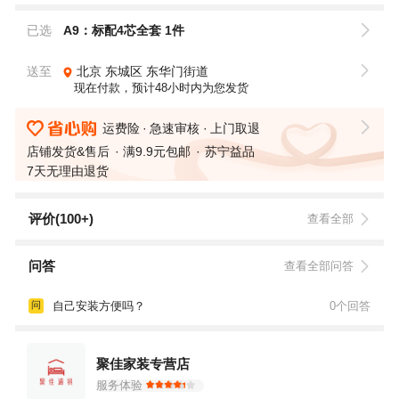
已选
A9：标配4芯全套 1件
送至
北京
东城区
东华门街道
现在付款，预计48小时内为您发货
运费险
急速审核
上门取退
店铺发货&售后
满9.9元包邮
苏宁益品
7天无理由退货
评价(100+)
查看全部
问答
查看全部问答
自己安装方便吗？
0个回答
问
聚佳家装专营店
服务体验