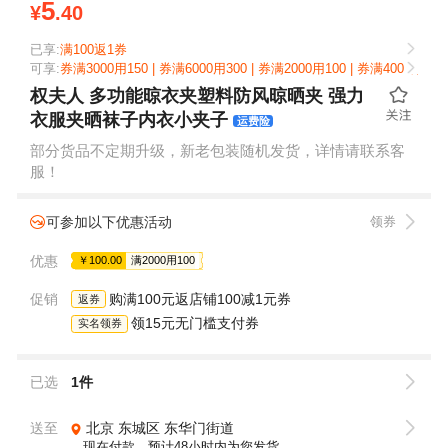
5
¥
.40
已享:
满100返1券
可享:
券满3000用150 | 券满6000用300 | 券满2000用100 | 券满4000用200 
权夫人 多功能晾衣夹塑料防风晾晒夹 强力
衣服夹晒袜子内衣小夹子
运费险
部分货品不定期升级，新老包装随机发货，详情请联系客
服！
可参加以下优惠活动
领券
优惠
￥100.00
满2000用100
促销
购满100元返店铺100减1元券
返券
领15元无门槛支付券
实名领券
已选
1件
送至
北京
东城区
东华门街道
现在付款，预计48小时内为您发货