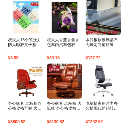
权夫人16个装强力
权夫人香薰香囊香
水晶板软玻璃桌布
乳
防风晾衣夹子塑料
包车内汽车包衣柜
无味定制塑料餐桌
套
晒衣服夹子内衣裤
除味香袋车用车载
垫桌垫防水防烫厚
人
袜子晾晒夹晒衣夹_
香料包
圆形pvc家用_226 8
对
¥
3.98
¥
30.15
¥
127.72
¥
2
2
0*150 磨边磨砂2.0
0
办公家具 老板椅办
办公家具 老板椅 大
电脑椅家用时尚办
创
公椅皮椅可躺 大班
班椅 办公椅皮椅可
公椅现代简约转椅
摆
椅 转椅经理椅 969
躺 带脚踏 转椅882
升降老板椅经理主
装
2_987 棕色（牛
0_608 棕色（牛
管椅-361_796 经理
公
¥
3800.52
¥
5130.52
¥
1292.52
¥
8
皮）实木脚固定扶
皮）实木脚固定扶
椅钢制脚固定扶手
手
手