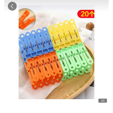
1
/
5