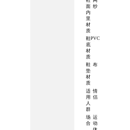
鞋
网
面
纱
内
里
材
质
PVC
鞋
底
材
质
鞋
布
垫
材
质
适
情
用
侣
人
群
场
运
合
动
休