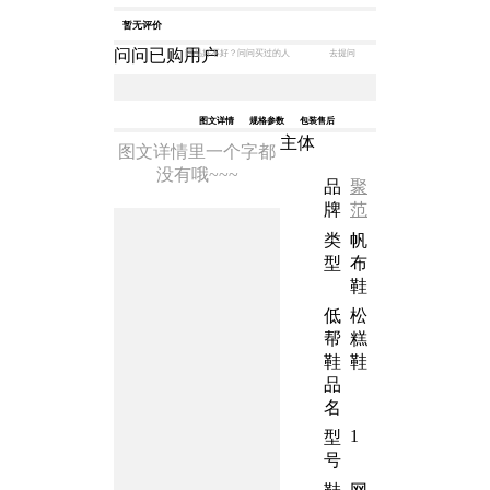
暂无评价
问问已购用户
去提问
商品好不好？问问买过的人
图文详情
规格参数
包装售后
主体
图文详情里一个字都
没有哦~~~
品
聚
牌
范
类
帆
型
布
鞋
低
松
帮
糕
鞋
鞋
品
名
1
型
号