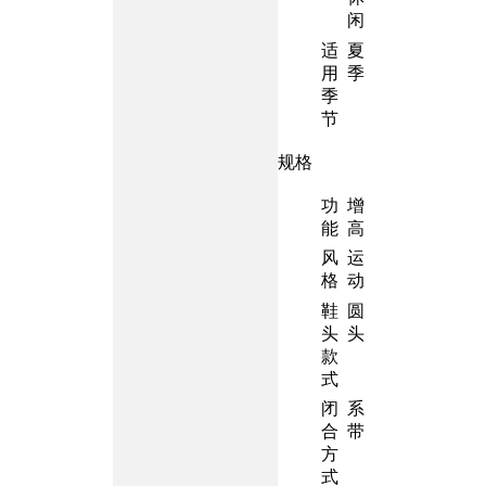
闲
适
夏
用
季
季
节
规格
功
增
能
高
风
运
格
动
鞋
圆
头
头
款
式
闭
系
合
带
方
式