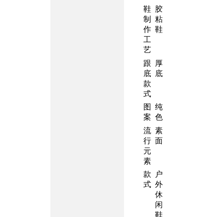
鞋
胶
制
粘
作
鞋
工
艺
跟
厚
底
底
款
式
图
纯
案
色
流
素
行
面
元
素
款
户
式
外
休
闲
鞋