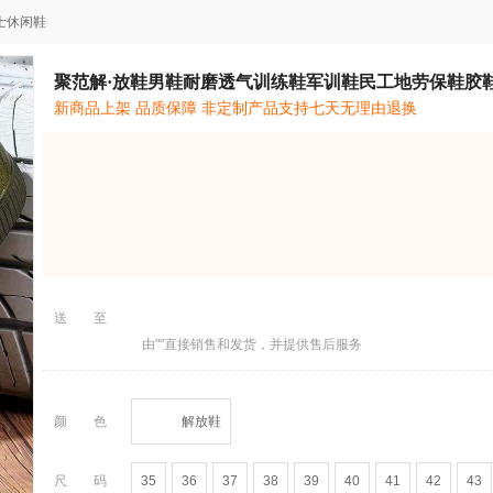
士休闲鞋
聚范解·放鞋男鞋耐磨透气训练鞋军训鞋民工地劳保鞋胶
新商品上架 品质保障 非定制产品支持七天无理由退换
送至
由""直接销售和发货，并提供售后服务
颜色
解放鞋
尺码
35
36
37
38
39
40
41
42
43