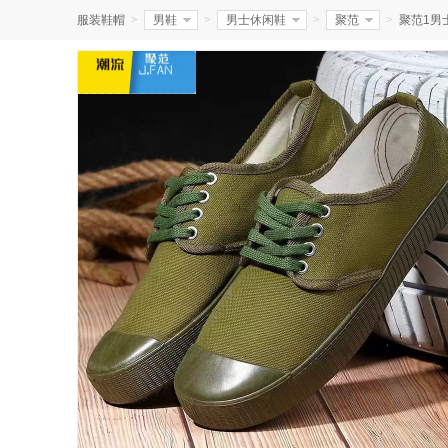
服装鞋帽
>
男鞋
>
男士休闲鞋
>
聚范
>
聚范1男