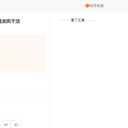
联系客服
看了又看
鞋农田干活
44
45