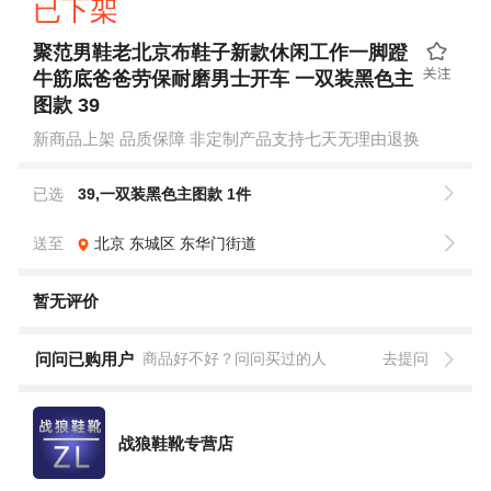
已下架
聚范男鞋老北京布鞋子新款休闲工作一脚蹬
牛筋底爸爸劳保耐磨男士开车 一双装黑色主
图款 39
新商品上架 品质保障 非定制产品支持七天无理由退换
已选
39,一双装黑色主图款 1件
送至
北京
东城区
东华门街道
暂无评价
问问已购用户
商品好不好？问问买过的人
去提问
战狼鞋靴专营店