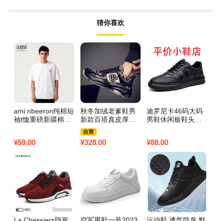
猜你喜欢
ami nbeeron纯棉短
秋冬加绒老爹鞋男
迪罗尼卡46码大码
2
袖t恤重磅新疆棉圆
新款百搭真皮厚底
男鞋休闲板鞋头层
男
领打底衫男女百搭
男鞋 黑色 39码
牛皮抗菌防臭轻便
鞋
自营
休闲轻奢T L 白色
透气软面软底小白
软
¥
59.00
¥
328.00
¥
88.00
¥
1
鞋 黑色 40码
套
La Chessiers隐形
空军男鞋一号2023
运动鞋 透气防臭 默
男