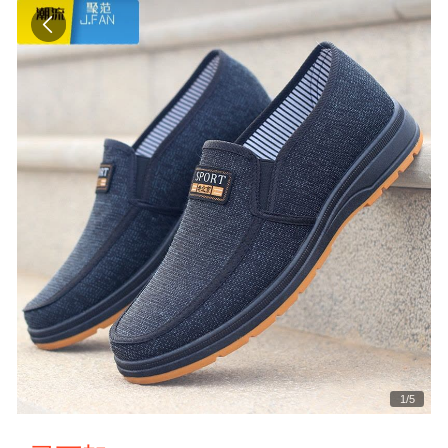
1
/
5