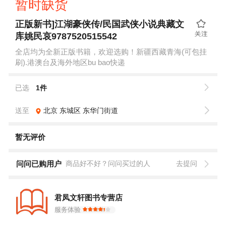
暂时缺货
正版新书]江湖豪侠传/民国武侠小说典藏文
库姚民哀9787520515542
全店均为全新正版书籍，欢迎选购！新疆西藏青海(可包挂
刷).港澳台及海外地区bu bao快递
已选
1件
送至
北京
东城区
东华门街道
暂无评价
问问已购用户
商品好不好？问问买过的人
去提问
君凤文轩图书专营店
服务体验