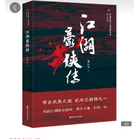
1
/
1