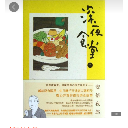
1
/
1