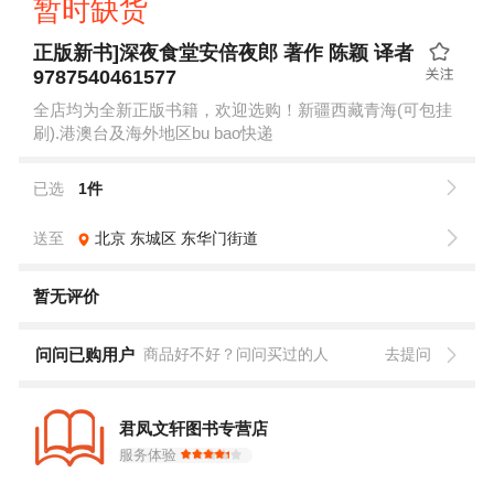
暂时缺货
正版新书]深夜食堂安倍夜郎 著作 陈颖 译者
9787540461577
全店均为全新正版书籍，欢迎选购！新疆西藏青海(可包挂
刷).港澳台及海外地区bu bao快递
已选
1件
送至
北京
东城区
东华门街道
暂无评价
问问已购用户
商品好不好？问问买过的人
去提问
君凤文轩图书专营店
服务体验