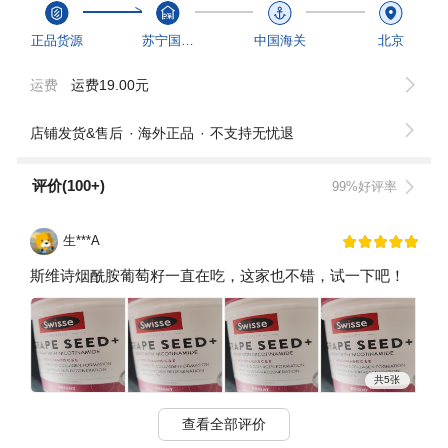
正品货源
苏宁国际商家
中国海关
北京
运费
运费19.00元
店铺发货&售后
海外正品
不支持无忧退
评价(100+)
99%好评率
生***A
斯维诗烟酰胺葡萄籽一直在吃，这家也不错，试一下吧！
共5张
查看全部评价