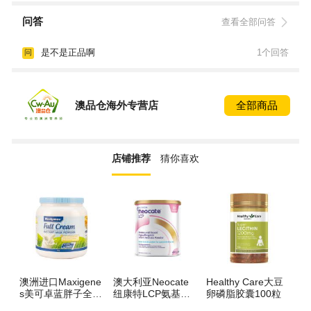
问答
查看全部问答
是不是正品啊
1个回答
问
澳品仓海外专营店
全部商品
店铺推荐
猜你喜欢
澳洲进口Maxigene
澳大利亚Neocate
Healthy Care大豆
b
s美可卓蓝胖子全脂
纽康特LCP氨基酸
卵磷脂胶囊100粒
囊
高钙蛋白奶粉 1000
抗过敏奶粉 0-12月
儿