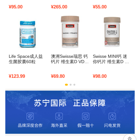
g 1罐装 儿童学生孕
（最新）400g
钙
¥
95.00
¥
265.00
¥
55.00
¥
9
妇中老年成人奶粉
牛奶 澳大利亚进口
Life Space成人益
澳洲Swisse瑞思 钙
Swisse MINI钙 迷
s
生菌胶囊60粒
钙片 维生素D VD
你钙片 维生素D VD
片
柠檬酸钙 150粒 1
柠檬酸钙 300粒 1
瓶装 片剂 青少年备
瓶装 片剂 青少年备
¥
123.99
¥
69.80
¥
98.00
¥
1
孕孕妇中老年补钙
孕孕妇中老年补钙
澳大利亚进口
澳大利亚