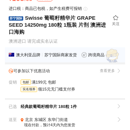
进口税：商品已包税，如产生税费可报销
Swisse 葡萄籽精华片 GRAPE
苏宁国际
SEED 14250mg 180粒 1瓶装 片剂 澳洲进
口海购
澳洲进口 请完成实名认证
澳大利亚品牌
苏宁国际商家发货
跨境商品
可参加以下优惠活动
查看更多
促销
满199元 包邮
包邮
领15元无门槛支付券
实名领券
已选
经典款葡萄籽精华片 180粒 1件
送至
北京
东城区
东华门街道
现在付款，预计4天内为您发货