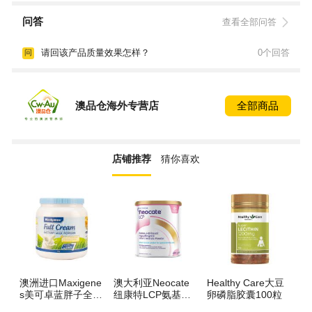
问答
查看全部问答
请回该产品质量效果怎样？
0个回答
问
澳品仓海外专营店
全部商品
店铺推荐
猜你喜欢
澳洲进口Maxigene
澳大利亚Neocate
Healthy Care大豆
b
s美可卓蓝胖子全脂
纽康特LCP氨基酸
卵磷脂胶囊100粒
囊
高钙蛋白奶粉 1000
抗过敏奶粉 0-12月
儿