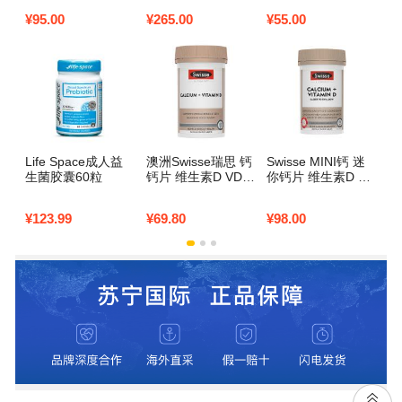
g 1罐装 儿童学生孕
（最新）400g
钙
¥
95.00
¥
265.00
¥
55.00
¥
9
妇中老年成人奶粉
牛奶 澳大利亚进口
Life Space成人益
澳洲Swisse瑞思 钙
Swisse MINI钙 迷
澳
生菌胶囊60粒
钙片 维生素D VD
你钙片 维生素D VD
O
柠檬酸钙 150粒 1
柠檬酸钙 300粒 1
灵
瓶装 片剂 青少年备
瓶装 片剂 青少年备
0
¥
123.99
¥
69.80
¥
98.00
¥
1
孕孕妇中老年补钙
孕孕妇中老年补钙
基
澳大利亚进口
澳大利亚