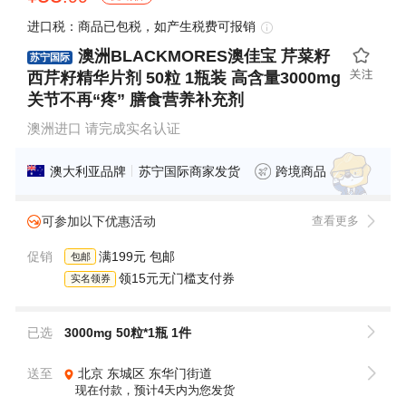
进口税：商品已包税，如产生税费可报销
澳洲BLACKMORES澳佳宝 芹菜籽
苏宁国际
西芹籽精华片剂 50粒 1瓶装 高含量3000mg
关节不再“疼” 膳食营养补充剂
澳洲进口 请完成实名认证
澳大利亚品牌
苏宁国际商家发货
跨境商品
可参加以下优惠活动
查看更多
促销
满199元 包邮
包邮
领15元无门槛支付券
实名领券
已选
3000mg 50粒*1瓶 1件
送至
北京
东城区
东华门街道
现在付款，预计4天内为您发货