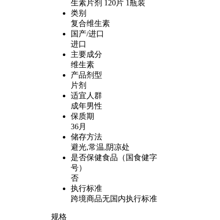
生素片剂 120片 1瓶装
类别
复合维生素
国产/进口
进口
主要成分
维生素
产品剂型
片剂
适宜人群
成年男性
保质期
36月
储存方法
避光,常温,阴凉处
是否保健食品（国食健字
号）
否
执行标准
跨境商品无国内执行标准
规格