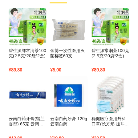
碧生源牌常润茶100
金博一次性医用灭
碧生源常润茶100克
碧
克(2.5克*20袋*2盒)
菌棉签60支
(2.5克*20袋*2盒)
克
盒
¥
89.80
¥
5.00
¥
89.80
¥
1
云南白药牙膏(留兰
云南白药牙膏 120g
稳健医疗医用外科
云
香型) 65克 云南白
云南白药
口罩(长方形 挂耳
膏
药
型)5包