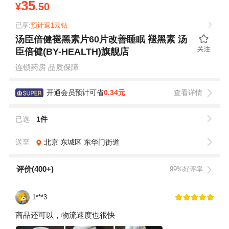
35
¥
.50
已享:
预计返1云钻
汤臣倍健褪黑素片60片改善睡眠 褪黑素 汤
臣倍健(BY-HEALTH)旗舰店
连锁药房 品质保障
开通会员预计可省
0.34元
查看详情
已选
1件
送至
北京
东城区
东华门街道
评价(400+)
99%好评率
1***3
商品还可以，物流速度也很快