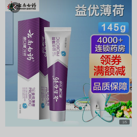
1
/
5