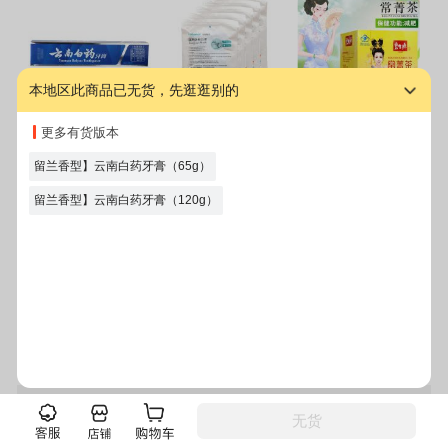
本地区此商品已无货，先逛逛别的
云南白药牙膏(留兰
稳健医疗医用外科
碧生源牌常润茶100
更多有货版本
香型) 65克 云南白
口罩(长方形 挂耳
克(2.5克*20袋/盒*2
药
型)5包
盒)
留兰香型】云南白药牙膏（65g）
¥
12.80
¥
23.50
¥
108.00
留兰香型】云南白药牙膏（120g）
图文详情
规格参数
售后服务
duang 到底啦~
登录
注册
电脑版
客户端
无货