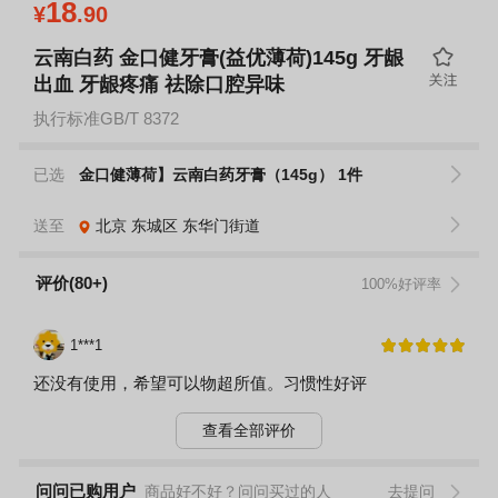
18
¥
.90
云南白药 金口健牙膏(益优薄荷)145g 牙龈
出血 牙龈疼痛 祛除口腔异味
执行标准GB/T 8372
已选
金口健薄荷】云南白药牙膏（145g） 1件
送至
北京
东城区
东华门街道
评价(80+)
100%好评率
1***1
还没有使用，希望可以物超所值。习惯性好评
查看全部评价
问问已购用户
商品好不好？问问买过的人
去提问