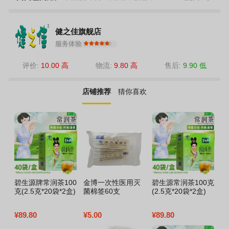
健之佳旗舰店
服务体验
评价:
10.00 高
物流:
9.80 高
售后:
9.90 低
店铺推荐
猜你喜欢
碧生源牌常润茶100
金博一次性医用灭
碧生源常润茶100克
杰
克(2.5克*20袋*2盒)
菌棉签60支
(2.5克*20袋*2盒)
倍
¥
89.80
¥
5.00
¥
89.80
¥
3