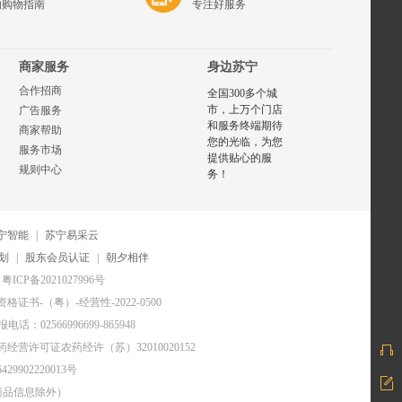
的购物指南
专注好服务
商家服务
身边苏宁
合作招商
全国300多个城
市，上万个门店
广告服务
和服务终端期待
商家帮助
您的光临，为您
服务市场
提供贴心的服
规则中心
务！
宁智能
|
苏宁易采云
划
|
股东会员认证
|
朝夕相伴
粤ICP备2021027996号
证书-（粤）-经营性-2022-0500
电话：02566996699-865948
药经营许可证农药经许（苏）32010020152
29902220013号
商品信息除外）