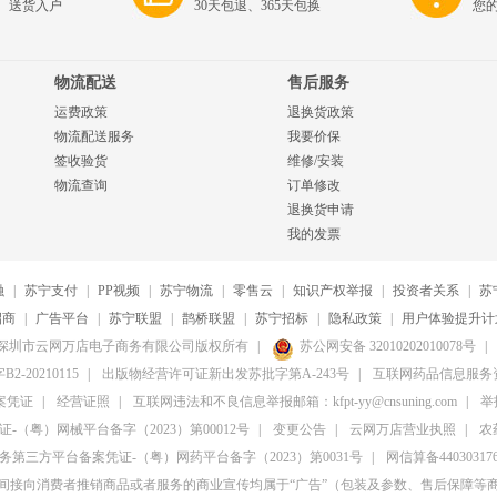
、送货入户
30天包退、365天包换
您
物流配送
售后服务
运费政策
退换货政策
物流配送服务
我要价保
签收验货
维修/安装
物流查询
订单修改
退换货申请
我的发票
融
|
苏宁支付
|
PP视频
|
苏宁物流
|
零售云
|
知识产权举报
|
投资者关系
|
苏
招商
|
广告平台
|
苏宁联盟
|
鹊桥联盟
|
苏宁招标
|
隐私政策
|
用户体验提升计
20-2026深圳市云网万店电子商务有限公司版权所有
|
苏公网安备 32010202010078号
|
20210115
|
出版物经营许可证新出发苏批字第A-243号
|
互联网药品信息服务资格
案凭证
|
经营证照
|
互联网违法和不良信息举报邮箱：kfpt-yy@cnsuning.com
|
举报
（粤）网械平台备字（2023）第00012号
|
变更公告
|
云网万店营业执照
|
农
第三方平台备案凭证-（粤）网药平台备字（2023）第0031号
|
网信算备4403031764
间接向消费者推销商品或者服务的商业宣传均属于“广告”（包装及参数、售后保障等