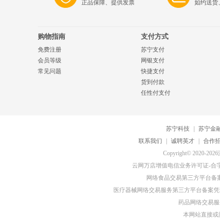
正品保障、提供发票
如约送货
购物指南
支付方式
免费注册
苏宁支付
会员等级
网银支付
常见问题
快捷支付
货到付款
任性付支付
苏宁科技
|
苏宁金
联系我们
|
诚聘英才
|
合作
Copyright© 20
云网万店增值电信业务许可证-合字B2-
网络食品交易第三方平台备
医疗器械网络交易服务第三方平台备案凭证-
药品网络交易服务
本网站直接或