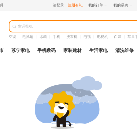
碍
请登录
注册有礼
我的订单
我的易购



空调
电风扇
冰箱
手机
洗衣机
电视
电视机
白酒
苹果
市
苏宁家电
手机数码
家装建材
生活家电
清洗维修