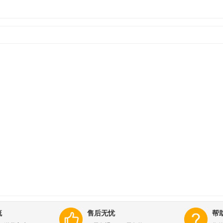
流
售后无忧
帮