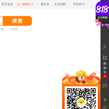
苏宁会员

购物车
0
易付宝
企业采购
手机苏宁



手机
小冰箱
购
物
车
0