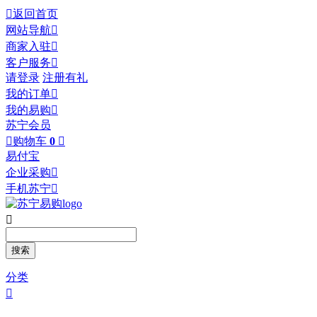

返回首页
网站导航

商家入驻

客户服务

请登录
注册有礼
我的订单

我的易购

苏宁会员

购物车
0

易付宝
企业采购

手机苏宁


分类
