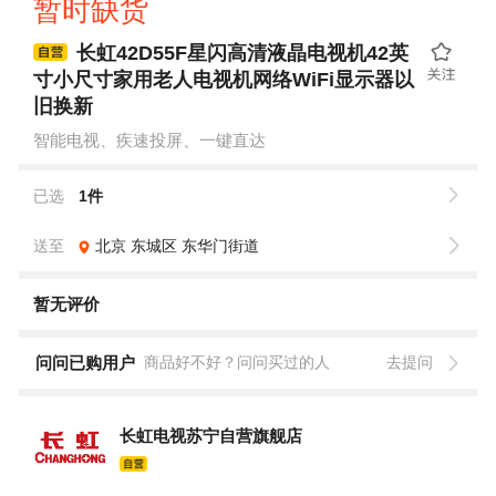
暂时缺货
长虹42D55F星闪高清液晶电视机42英
寸小尺寸家用老人电视机网络WiFi显示器以
旧换新
智能电视、疾速投屏、一键直达
已选
1件
送至
北京
东城区
东华门街道
暂无评价
问问已购用户
商品好不好？问问买过的人
去提问
长虹电视苏宁自营旗舰店