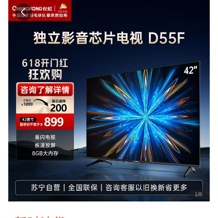
1
/
8