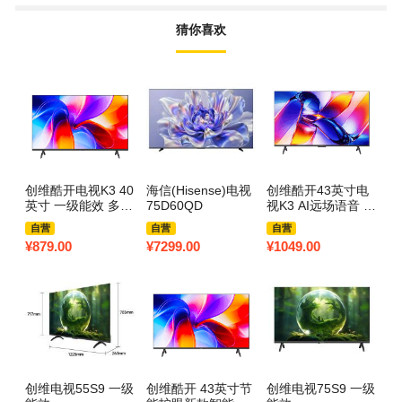
猜你喜欢
创维酷开电视K3 40
海信(Hisense)电视
创维酷开43英寸电
创
英寸 一级能效 多重
75D60QD
视K3 AI远场语音 一
能
健康护眼全面屏智
级能效 多重健康护
效
自营
自营
自营
能投屏电视 40P3F
眼 智能便捷投屏 高
线
¥
879.00
¥
7299.00
¥
1049.00
¥
6
清全面屏电视机 43
边
P3F Pro
电
创维电视55S9 一级
创维酷开 43英寸节
创维电视75S9 一级
创